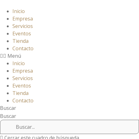
Ir
al
Inicio
contenido
Empresa
Servicios
Eventos
Tienda
Contacto
Menú
Inicio
Empresa
Servicios
Eventos
Tienda
Contacto
Buscar
Buscar
Cerrar este cuadro de búsqueda.