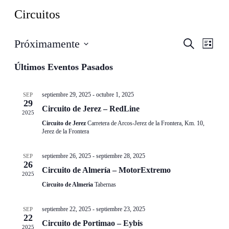
Circuitos
Navegació
Nave
Próximamente
Buscar
Lista
de
de
Seleccionar
vistas
búsqueda
fecha.
Últimos Eventos Pasados
de
y
Even
vistas
septiembre 29, 2025
-
octubre 1, 2025
SEP
de
29
Circuito de Jerez – RedLine
Eventos
2025
Circuito de Jerez
Carretera de Arcos-Jerez de la Frontera, Km. 10,
Jerez de la Frontera
septiembre 26, 2025
-
septiembre 28, 2025
SEP
26
Circuito de Almería – MotorExtremo
2025
Circuito de Almeria
Tabernas
septiembre 22, 2025
-
septiembre 23, 2025
SEP
22
Circuito de Portimao – Eybis
2025